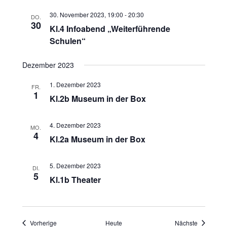
30. November 2023, 19:00
-
20:30
DO.
30
Kl.4 Infoabend „Weiterführende
Schulen“
Dezember 2023
1. Dezember 2023
FR.
1
Kl.2b Museum in der Box
4. Dezember 2023
MO.
4
Kl.2a Museum in der Box
5. Dezember 2023
DI.
5
Kl.1b Theater
Veranstaltungen
Veranstalt
Vorherige
Heute
Nächste