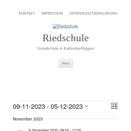
Zum
Inhalt
KONTAKT
IMPRESSUM
DATENSCHUTZERKLÄRUNG
springen
Riedschule
Grundschule in Karlsruhe-Rüppurr
Zum
Menü
Inhalt
springen
Veranstaltungen
Ansichten-
Veransta
09-11-2023
 - 
05-12-2023
Navigation
Ansichte
Liste
Navigati
Datum
wählen.
November 2023
9. November 2023, 08:00
-
12:30