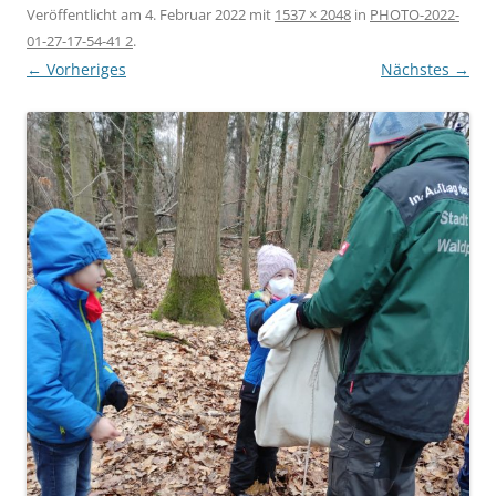
Veröffentlicht am
4. Februar 2022
mit
1537 × 2048
in
PHOTO-2022-
01-27-17-54-41 2
.
← Vorheriges
Nächstes →