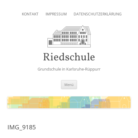
Zum
Inhalt
KONTAKT
IMPRESSUM
DATENSCHUTZERKLÄRUNG
springen
Riedschule
Grundschule in Karlsruhe-Rüppurr
Zum
Menü
Inhalt
springen
IMG_9185