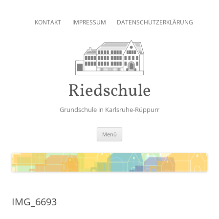
Zum
Inhalt
KONTAKT
IMPRESSUM
DATENSCHUTZERKLÄRUNG
springen
Riedschule
Grundschule in Karlsruhe-Rüppurr
Zum
Menü
Inhalt
springen
IMG_6693