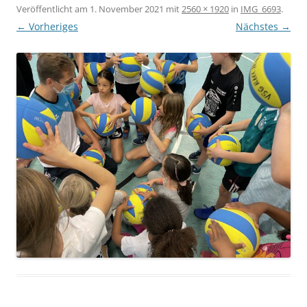
Veröffentlicht am
1. November 2021
mit
2560 × 1920
in
IMG_6693
.
← Vorheriges
Nächstes →