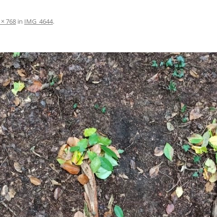
HRIGES JUBILÄUM
ALLGEMEINE INFORMATIONEN /
SEKRETARIAT
DOWNLOADS
HAUSMEISTER
 × 768
in
IMG_4644
.
FÖRDERVEREIN
ELTERNBEIRAT
REFERENZRAHMEN
LESEPATE
SCHULQUALITÄT BW