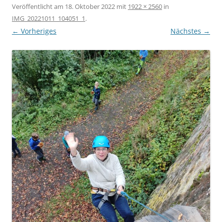
Veröffentlicht am
18. Oktober 2022
mit
1922 × 2560
in
IMG_20221011_104051_1
.
← Vorheriges
Nächstes →