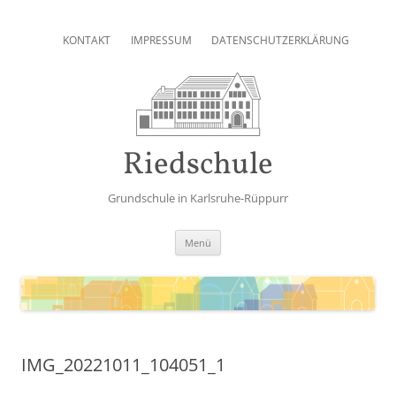
Zum
Inhalt
KONTAKT
IMPRESSUM
DATENSCHUTZERKLÄRUNG
springen
Riedschule
Grundschule in Karlsruhe-Rüppurr
Zum
Menü
Inhalt
springen
IMG_20221011_104051_1