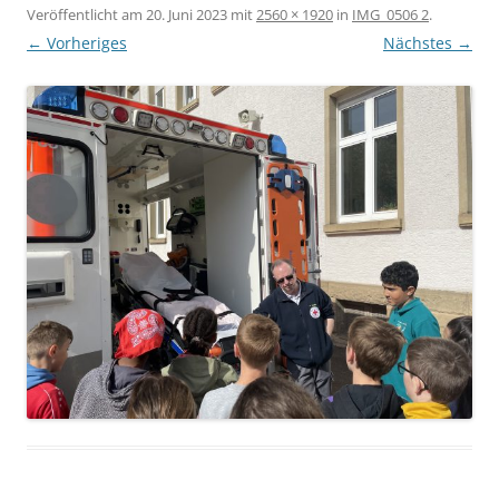
Veröffentlicht am
20. Juni 2023
mit
2560 × 1920
in
IMG_0506 2
.
← Vorheriges
Nächstes →