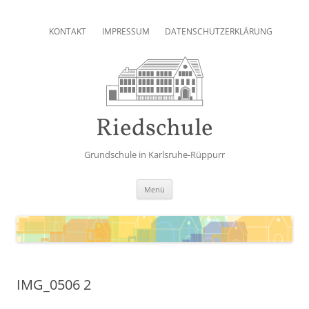
Zum
Inhalt
KONTAKT
IMPRESSUM
DATENSCHUTZERKLÄRUNG
springen
Riedschule
Grundschule in Karlsruhe-Rüppurr
Zum
Menü
Inhalt
springen
IMG_0506 2