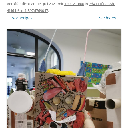
Veröffentlicht am
16. Juli 2021
mit
1200 × 1600
in
7d4111f1-eb6b-
4f46-b6cd-1f597d769047
.
← Vorheriges
Nächstes →