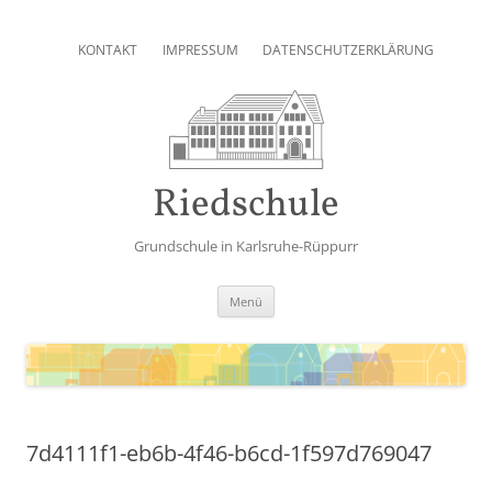
Zum
Inhalt
KONTAKT
IMPRESSUM
DATENSCHUTZERKLÄRUNG
springen
Riedschule
Grundschule in Karlsruhe-Rüppurr
Zum
Menü
Inhalt
springen
7d4111f1-eb6b-4f46-b6cd-1f597d769047