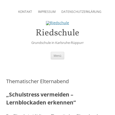
Zum
Inhalt
KONTAKT
IMPRESSUM
DATENSCHUTZERKLÄRUNG
springen
Riedschule
Grundschule in Karlsruhe-Rüppurr
Zum
Menü
Inhalt
springen
Thematischer Elternabend
„Schulstress vermeiden –
Lernblockaden erkennen“