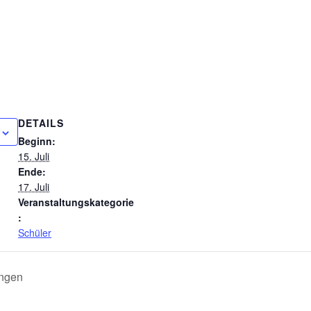
ÄHRIGES JUBILÄUM
ALLGEMEINE INFORMATIONEN /
SEKRETARIAT
DOWNLOADS
HAUSMEISTER
FÖRDERVEREIN
ELTERNBEIRAT
REFERENZRAHMEN
LESEPATE
SCHULQUALITÄT BW
DETAILS
Beginn:
15. Juli
Ende:
17. Juli
Veranstaltungskategorie
:
Schüler
ingen