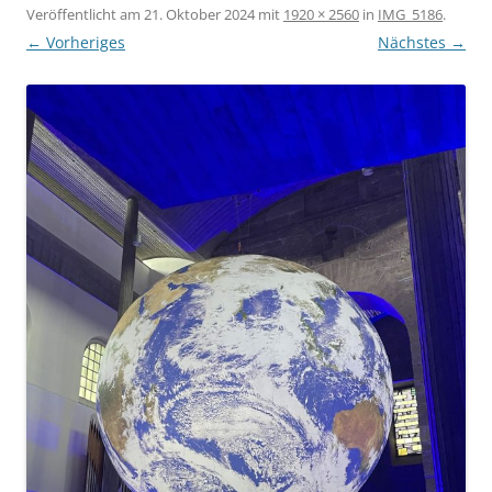
Veröffentlicht am
21. Oktober 2024
mit
1920 × 2560
in
IMG_5186
.
← Vorheriges
Nächstes →