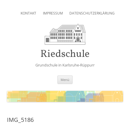
Zum
Inhalt
KONTAKT
IMPRESSUM
DATENSCHUTZERKLÄRUNG
springen
Riedschule
Grundschule in Karlsruhe-Rüppurr
Zum
Menü
Inhalt
springen
IMG_5186