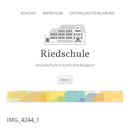
Zum
Inhalt
KONTAKT
IMPRESSUM
DATENSCHUTZERKLÄRUNG
springen
Riedschule
Grundschule in Karlsruhe-Rüppurr
Zum
Menü
Inhalt
springen
IMG_4244_1