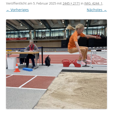
Veröffentlicht am
5. Februar 2025
mit
2445 × 2171
in
IMG_4244_1
.
← Vorheriges
Nächstes →