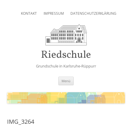
Zum
Inhalt
KONTAKT
IMPRESSUM
DATENSCHUTZERKLÄRUNG
springen
Riedschule
Grundschule in Karlsruhe-Rüppurr
Zum
Menü
Inhalt
springen
IMG_3264