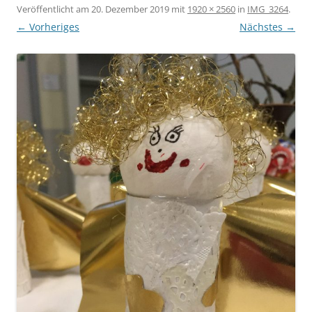
Veröffentlicht am
20. Dezember 2019
mit
1920 × 2560
in
IMG_3264
.
← Vorheriges
Nächstes →