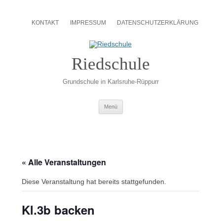
Zum
Inhalt
KONTAKT
IMPRESSUM
DATENSCHUTZERKLÄRUNG
springen
Riedschule
Grundschule in Karlsruhe-Rüppurr
Zum
Menü
Inhalt
springen
« Alle Veranstaltungen
Diese Veranstaltung hat bereits stattgefunden.
Kl.3b backen