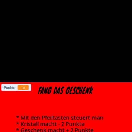
Punkte
10